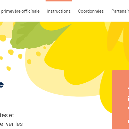
 primevère officinale
Instructions
Coordonnées
Partenai
e
tes et
server les