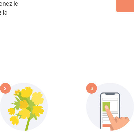
enez le
 la