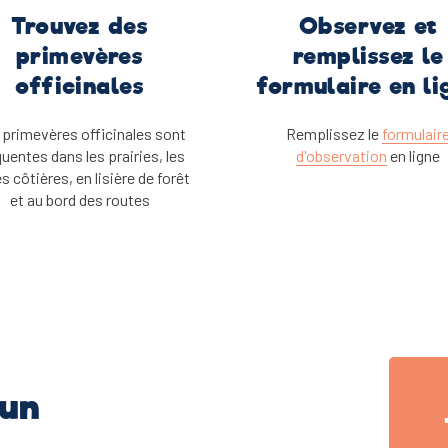
Trouvez des
Observez et
primevères
remplissez le
officinales
formulaire en li
 primevères officinales sont
Remplissez le
formulair
quentes dans les prairies, les
d'observation
en ligne
s côtières, en lisière de forêt
et au bord des routes
 un