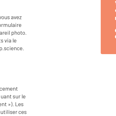
 vous avez
ormulaire
areil photo.
s via le
p.science.
acement
uant sur le
nt »). Les
utiliser ces