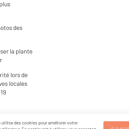
plus
hotos des
ser la plante
r
rité lors de
ves locales
-19
 utilise des cookies pour améliorer votre
utilisateur. En continuant à utiliser, vous acceptez
JE SUIS 