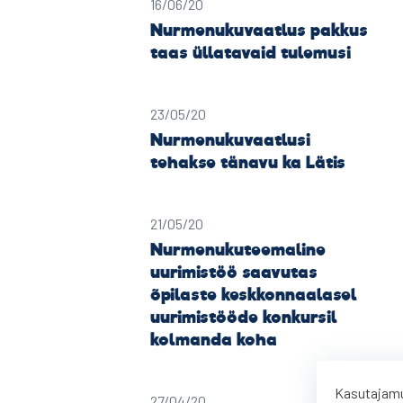
16/06/20
Nurmenukuvaatlus pakkus
taas üllatavaid tulemusi
23/05/20
Nurmenukuvaatlusi
tehakse tänavu ka Lätis
21/05/20
Nurmenukuteemaline
uurimistöö saavutas
õpilaste keskkonnaalasel
uurimistööde konkursil
kolmanda koha
Kasutajamu
27/04/20