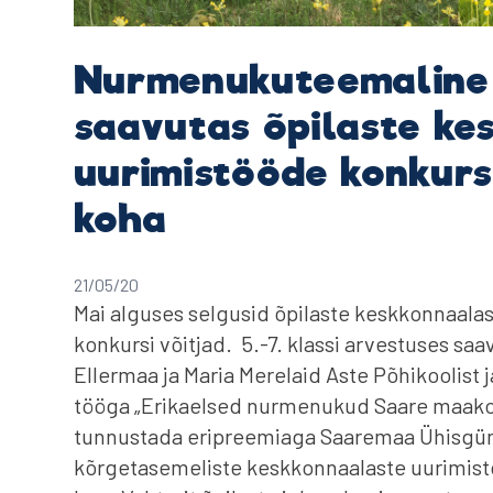
Nurmenukuteemaline 
saavutas õpilaste ke
uurimistööde konkurs
koha
21/05/20
Mai alguses selgusid õpilaste keskkonnaalas
konkursi võitjad. 5.-7. klassi arvestuses s
Ellermaa ja Maria Merelaid Aste Põhikoolis
tööga „Erikaelsed nurmenukud Saare maakon
tunnustada eripreemiaga Saaremaa Ühisgüm
kõrgetasemeliste keskkonnaalaste uurimist