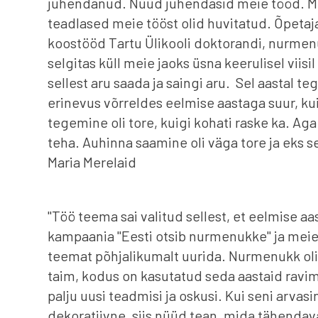
juhendanud. Nüüd juhendasid meie tööd. Mu
teadlased meie tööst olid huvitatud. Õpeta
koostööd Tartu Ülikooli doktorandi, nurmenu
selgitas küll meie jaoks üsna keerulisel viisi
sellest aru saada ja saingi aru. Sel aastal te
erinevus võrreldes eelmise aastaga suur, ku
tegemine oli tore, kuigi kohati raske ka. Ag
teha. Auhinna saamine oli väga tore ja eks 
Maria Merelaid
"Töö teema sai valitud sellest, et eelmise aa
kampaania "Eesti otsib nurmenukke" ja meie
teemat põhjalikumalt uurida. Nurmenukk oli
taim, kodus on kasutatud seda aastaid ravi
palju uusi teadmisi ja oskusi. Kui seni arvasin
dekoratiivne, siis nüüd tean, mida tähendava