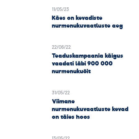
11/05/23
Käes on kevadiste
nurmenukuvaatluste aeg
22/06/22
Teaduskampaania käigus
vaadati läbi 900 000
nurmenukuõit
31/05/22
Viimane
nurmenukuvaatluste kevad
on täies hoos
13/05/22