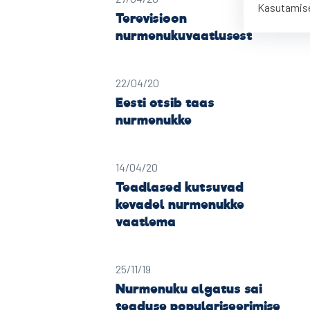
Kasutamise
Terevisioon
nurmenukuvaatlusest
22/04/20
Eesti otsib taas
nurmenukke
14/04/20
Teadlased kutsuvad
kevadel nurmenukke
vaatlema
25/11/19
Nurmenuku algatus sai
teaduse populariseerimise