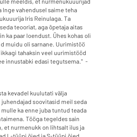
lle meeldis, et nurmenukuuurijad
ja Inge vahendusel saime teha
kuuurija Iris Reinulaga. Ta
l seda teooriat, aga õpetaja aitas
gin ka paar loendust. Ühes kohas oli
id muidu oli sarnane. Uurimistöö
a ikkagi tahaksin veel uurimistööd
see innustabki edasi tegutsema." -
sta kevadel kuulutati välja
 juhendajad soovitasid meil seda
 mulle ka enne juba tuntud teada
mtaimena. Tööga tegeldes sain
, et nurmenukk on lihtsalt ilus ja
d L-tüüpi õied ja S-tüüpi õied.