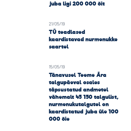
juba ligi 200 000 õit
21/05/19
TÜ teadlased
kaardistavad nurmenukke
saartel
15/05/19
Tänavusel Teeme Ära
talgupäeval osales
täpsustatud andmetel
vähemalt 45 150 talgulist,
nurmenukutalgutel on
kaardistatud juba üle 100
000 õie