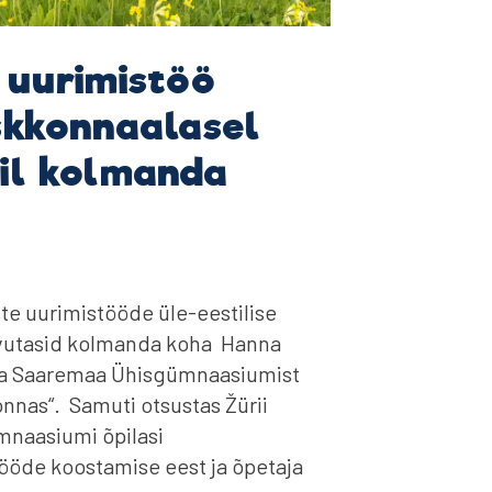
uurimistöö
skkonnaalasel
il kolmanda
te uurimistööde üle-eestilise
aavutasid kolmanda koha Hanna
t ja Saaremaa Ühisgümnaasiumist
nas“. Samuti otsustas Žürii
naasiumi õpilasi
ööde koostamise eest ja õpetaja