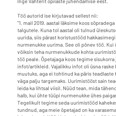
Inge Vahterit õpilaste juhendamise eest.
Töö autorid ise kirjutavad sellest nii:
"1. mail 2019. aastal läksime koos sõpradeg
talgutele. Kuna tol aastal oli tulnud ülesku
uurida, siis pärast koristustööd hakkasimegi
nurmenukke uurima. See oli põnev töö. Kui õ
võiksin teha nurmenukkude kohta uurimistöö,
töö peale. Õpetajaga koos tegime sisukorra j
infot/artikleid. Vajalikku infot oli üsna raske
muutuks, aga ei tohtinud ka päris teadlaste 
väga palju targemaks. Uurimistööst sain tea
leida ka lihtsal viisil. Nüüd tean, mida tähe
halb, kui ühte tüüpi nurmenukke ühes paigas o
Tegelikult tegime seda uurimistööd kahekes
tundnud, aga meie õpetajad on ka varasemat