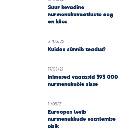
Suur kevadine
nurmenukuvaatluste aeg
on käes
31/03/22
Kuidas sünnib teadus?
17/06/21
Inimesed vaatasid 393 000
nurmenukuõie sisse
11/05/21
Euroopas levib
nurmenukkude vaatlemise
pisik