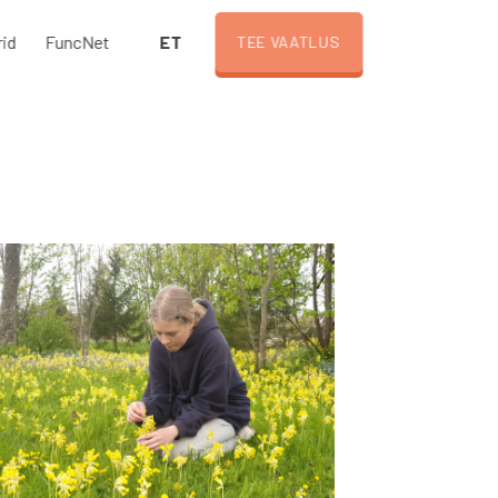
ET
rid
FuncNet
TEE VAATLUS