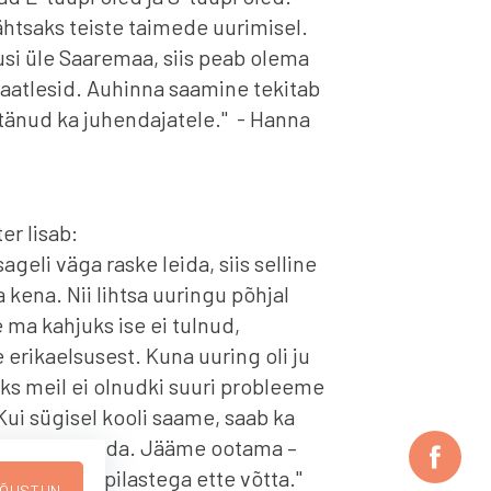
htsaks teiste taimede uurimisel.
i üle Saaremaa, siis peab olema
vaatlesid. Auhinna saamine tekitab
tänud ka juhendajatele." - Hanna
r lisab:
geli väga raske leida, siis selline
kena. Nii lihtsa uuringu põhjal
e ma kahjuks ise ei tulnud,
erikaelsusest. Kuna uuring oli ju
miks meil ei olnudki suuri probleeme
ui sügisel kooli saame, saab ka
musi tutvustada. Jääme ootama –
id, mida õpilastega ette võtta."
ÕUSTUN