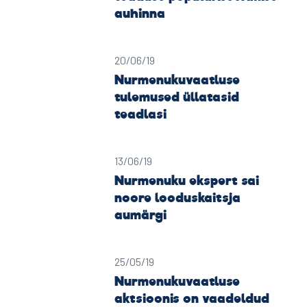
auhinna
20/06/19
Nurmenukuvaatluse
tulemused üllatasid
teadlasi
13/06/19
Nurmenuku ekspert sai
noore looduskaitsja
aumärgi
25/05/19
Nurmenukuvaatluse
aktsioonis on vaadeldud