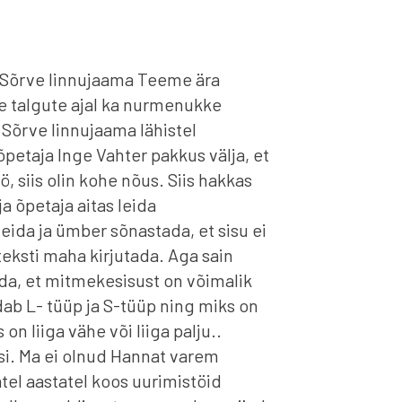
a Sõrve linnujaama Teeme ära
tse talgute ajal ka nurmenukke
 Sõrve linnujaama lähistel
petaja Inge Vahter pakkus välja, et
 siis olin kohe nõus. Siis hakkas
a õpetaja aitas leida
 leida ja ümber sõnastada, et sisu ei
teksti maha kirjutada. Aga sain
da, et mitmekesisust on võimalik
ndab L- tüüp ja S-tüüp ning miks on
n liiga vähe või liiga palju..
i. Ma ei olnud Hannat varem
el aastatel koos uurimistöid