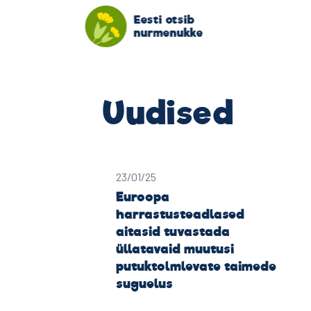
Eesti otsib
nurmenukke
Uudised
23/01/25
Euroopa
harrastusteadlased
aitasid tuvastada
üllatavaid muutusi
putuktolmlevate taimede
suguelus