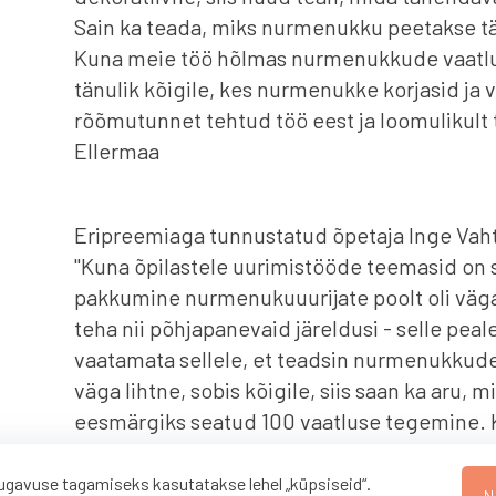
Sain ka teada, miks nurmenukku peetakse tä
Kuna meie töö hõlmas nurmenukkude vaatlus
tänulik kõigile, kes nurmenukke korjasid ja 
rõõmutunnet tehtud töö eest ja loomulikult 
Ellermaa
Eripreemiaga tunnustatud õpetaja Inge Vahte
"Kuna õpilastele uurimistööde teemasid on sa
pakkumine nurmenukuuurijate poolt oli väga 
teha nii põhjapanevaid järeldusi - selle peal
vaatamata sellele, et teadsin nurmenukkude 
väga lihtne, sobis kõigile, siis saan ka aru, 
eesmärgiks seatud 100 vaatluse tegemine. K
projektis osalenud õpilastele lõplikke tule
ehk leiavad teadlased veel sarnaseid uuringu
gavuse tagamiseks kasutatakse lehel „küpsiseid“.
N