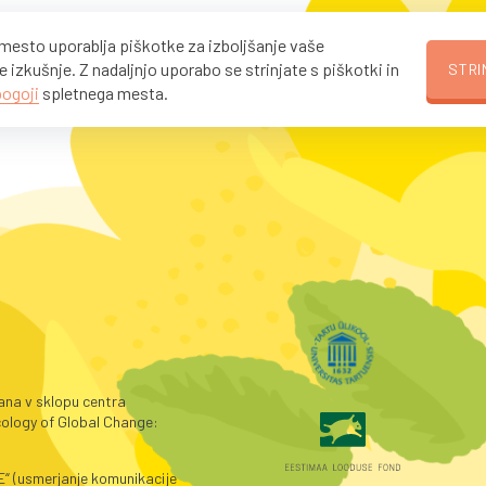
mesto uporablja piškotke za izboljšanje vaše
 izkušnje. Z nadaljnjo uporabo se strinjate s piškotki in
STRI
pogoji
spletnega mesta.
rana v sklopu centra
ology of Global Change:
E“ (usmerjanje komunikacije