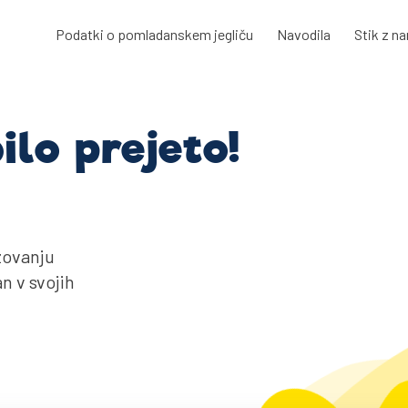
Podatki o pomladanskem jegliču
Navodila
Stik z n
ilo prejeto!
zovanju
n v svojih