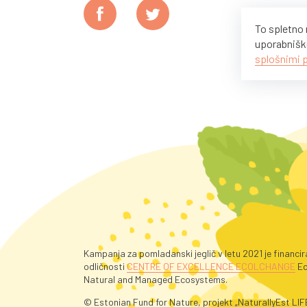
To spletno 
uporabniške
splošnimi 
Kampanja za pomladanski jeglič v letu 2021 je financi
odličnosti
CENTRE OF EXCELLENCE ECOLCHANGE
Ec
Natural and Managed Ecosystems.
© Estonian Fund for Nature, projekt „NaturallyEst LIF