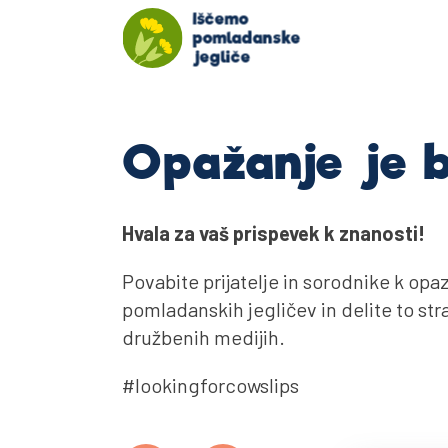
Iščemo
pomladanske
jegliče
Opažanje je b
Hvala za vaš prispevek k znanosti!
Povabite prijatelje in sorodnike k opa
pomladanskih jegličev in delite to stra
družbenih medijih.
#lookingforcowslips