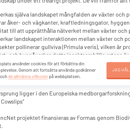
dskap under ett treårigt projekt. De vill framför allt 
erkas själva landskapet mångfalden av växter och p
rar åker- och vägkanter, kraftledningsgator, hygge
itat till att upprätthålla nätverket mellan växter och 
erkar landskapet interaktionen mellan växter och po
sekter pollinerar gullviva (Primula veris), vilken är pr
rt; och hur påverkar detta insektsamhälle artens ö
 våra slåtter- och betesmarker skötas så att vi främj
lats använder cookies för att förbättra din
plevelse. Genom att fortsätta använda godkänner
JAG HÅL
iska mångfalden?
 och
de allmänna villkoren
på webbplatsen.
rsprung ligger i den Europeiska medborgarforskning
 Cowslips”
uncNet projektet finansieras av Formas genom Biodi
.