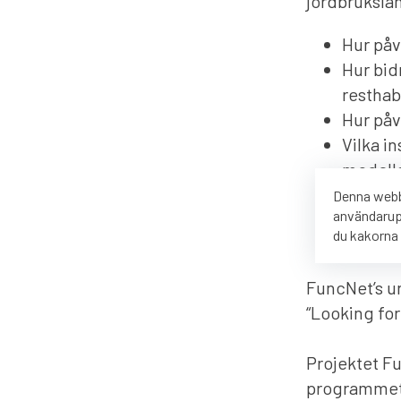
jordbrukslan
Hur påv
Hur bid
resthab
Hur påv
Vilka in
modella
Hur ska
Denna webbp
användarup
biolog
du kakorna
FuncNet’s u
“Looking for
Projektet F
programmet