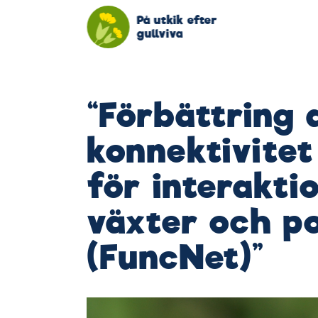
På utkik efter
gullviva
“Förbättring 
konnektivitet
för interakti
växter och po
(FuncNet)”