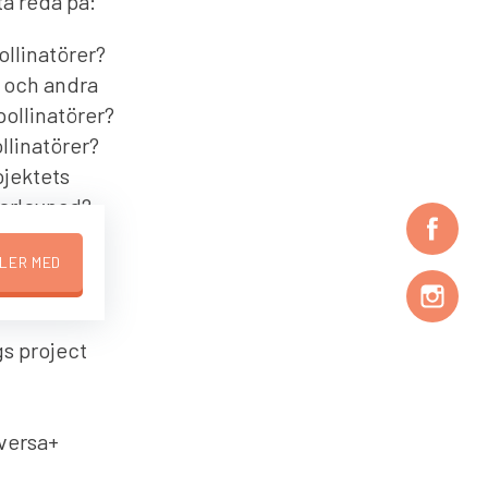
ta reda på:
ollinatörer?
n och andra
pollinatörer?
llinatörer?
ojektets
verlevnad?
ar den
LER MED
s project
versa+