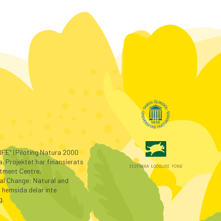
IFE" (Piloting Natura 2000
a. Projektet har finansierats
stment Centre,
bal Change: Natural and
hemsida delar inte
g.