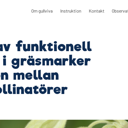
Om gullviva
Instruktion
Kontakt
Observa
av funktionell
 i gräsmarker
on mellan
llinatörer