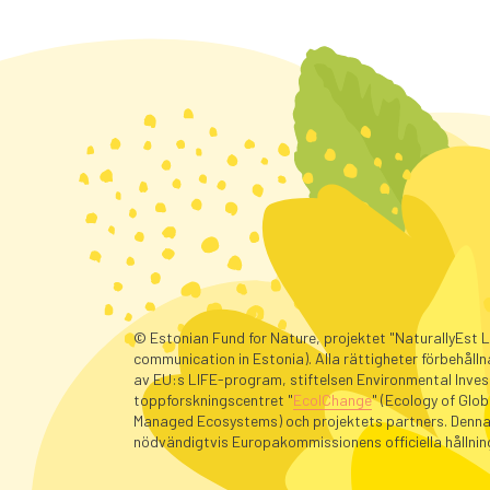
© Estonian Fund for Nature, projektet "NaturallyEst L
communication in Estonia).
Alla rättigheter förbehålln
av EU:s LIFE-program, stiftelsen Environmental Inve
toppforskningscentret "
EcolChange
" (Ecology of Glo
Managed Ecosystems) och projektets partners. Denna 
nödvändigtvis Europakommissionens officiella hållnin