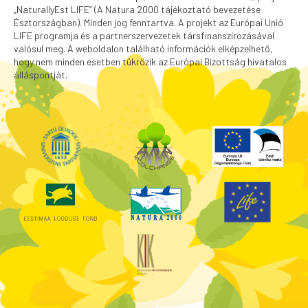
„NaturallyEst LIFE” (A Natura 2000 tájékoztató bevezetése
Észtországban). Minden jog fenntartva. A projekt az Európai Unió
LIFE programja és a partnerszervezetek társfinanszírozásával
valósul meg. A weboldalon található információk elképzelhető,
hogy nem minden esetben tükrözik az Európai Bizottság hivatalos
álláspontját.