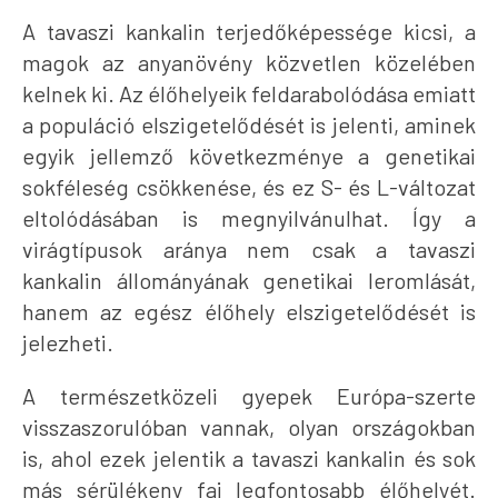
A tavaszi kankalin terjedőképessége kicsi, a
magok az anyanövény közvetlen közelében
kelnek ki. Az élőhelyeik feldarabolódása emiatt
a populáció elszigetelődését is jelenti, aminek
egyik jellemző következménye a genetikai
sokféleség csökkenése, és ez S- és L-változat
eltolódásában is megnyilvánulhat. Így a
virágtípusok aránya nem csak a tavaszi
kankalin állományának genetikai leromlását,
hanem az egész élőhely elszigetelődését is
jelezheti.
A természetközeli gyepek Európa-szerte
visszaszorulóban vannak, olyan országokban
is, ahol ezek jelentik a tavaszi kankalin és sok
más sérülékeny faj legfontosabb élőhelyét.