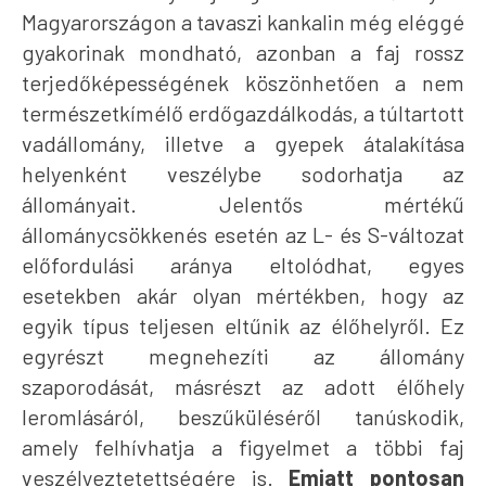
Magyarországon a tavaszi kankalin még eléggé
gyakorinak mondható, azonban a faj rossz
terjedőképességének köszönhetően a nem
természetkímélő erdőgazdálkodás, a túltartott
vadállomány, illetve a gyepek átalakítása
helyenként veszélybe sodorhatja az
állományait. Jelentős mértékű
állománycsökkenés esetén az L- és S-változat
előfordulási aránya eltolódhat, egyes
esetekben akár olyan mértékben, hogy az
egyik típus teljesen eltűnik az élőhelyről. Ez
egyrészt megnehezíti az állomány
szaporodását, másrészt az adott élőhely
leromlásáról, beszűküléséről tanúskodik,
amely felhívhatja a figyelmet a többi faj
veszélyeztetettségére is.
Emiatt pontosan