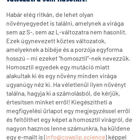
Habár elég ritkán, de lehet olyan
növényegyedet is találni, amelynek a virága
sem az S-, sem az L-változatra nem hasonlít.
Ezek úgynevezett köztes változatok,
amelyeknek a bibéje és a porzója egyforma
hosszú – mi ezeket “homosztíl”-nek nevezzük.
Homosztíl egyedek egy mutáció miatt
alakultak ki és egy növény minden virága
ugyanúgy néz ki. Ha véletlenül ilyen növényt
találna, hagyja ki a számolásból, de kérjük,
értesítsen minket erről! Kiegészítheti a
megfigyelési űrlapot egy megjegyzéssel erről
és feltölthet egy képet a homosztíl virágról, de
nagyon hasznos lenne számunkra, ha küldene
egy e-mailt is (
info@cowslip.science
) képpel