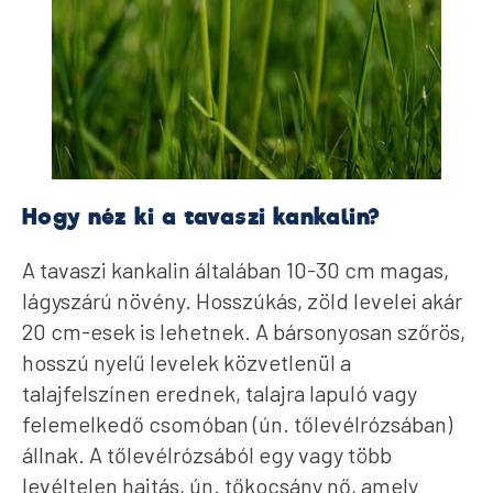
Hogy néz ki a tavaszi kankalin?
A tavaszi kankalin általában 10-30 cm magas,
lágyszárú növény. Hosszúkás, zöld levelei akár
20 cm-esek is lehetnek. A bársonyosan szőrös,
hosszú nyelű levelek közvetlenül a
talajfelszínen erednek, talajra lapuló vagy
felemelkedő csomóban (ún. tőlevélrózsában)
állnak. A tőlevélrózsából egy vagy több
levéltelen hajtás, ún. tőkocsány nő, amely