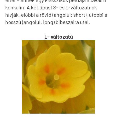
eltér – ennek egy klasszikus példája a tavaszi
kankalin. A két típust S- és L-változatnak
hívják, előbbi a rövid (angolul: short), utóbbi a
hosszú (angolul: long) bibeszálra utal.
L- változatú