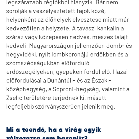
legszárazabb régiókból hiányzik. Bár nem
sorolják a veszélyeztetett fajok közé,
helyenként az élőhelyek elvesztése miatt már
kedvezőtlen a helyzete. A tavaszi kankalin a
száraz vagy közepesen nedves, meszes talajt
kedveli. Magyarországon jellemzően domb- és
hegyvidéki, nyílt lombkoronájú erdőkben és a
szomszédságukban előforduló
erdőszegélyeken, gyepeken fordul elő. Hazai
előfordulásai a Dunántúli- és az Északi-
középhegység, a Soproni-hegység, valamint a
Zselic területére terjednek ki, másutt
legfeljebb szórványszerűen jelenik meg.
Mi a teendő, ha a virág egyik
változatra sem hasonlít?