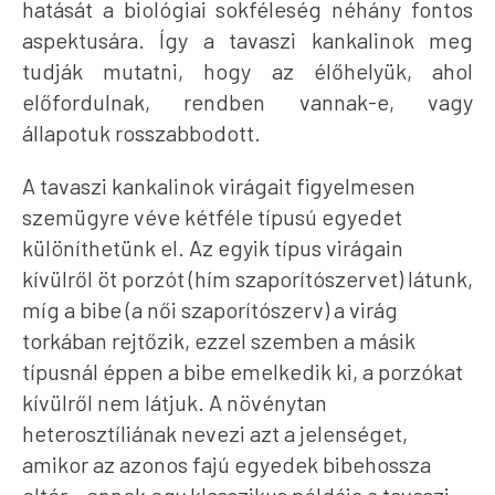
hatását a biológiai sokféleség néhány fontos
aspektusára. Így a tavaszi kankalinok meg
tudják mutatni, hogy az élőhelyük, ahol
előfordulnak, rendben vannak-e, vagy
állapotuk rosszabbodott.
A tavaszi kankalinok virágait figyelmesen
szemügyre véve kétféle típusú egyedet
különíthetünk el. Az egyik típus virágain
kívülről öt porzót (hím szaporítószervet) látunk,
míg a bibe (a női szaporítószerv) a virág
torkában rejtőzik, ezzel szemben a másik
típusnál éppen a bibe emelkedik ki, a porzókat
kívülről nem látjuk. A növénytan
heterosztíliának nevezi azt a jelenséget,
amikor az azonos fajú egyedek bibehossza