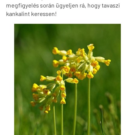
megfigyelés során ügyeljen rá, hogy tavaszi
kankalint keressen!