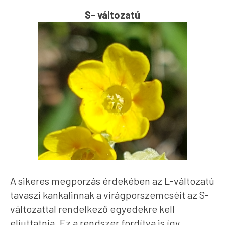
S- változatú
A sikeres megporzás érdekében az L-változatú
tavaszi kankalinnak a virágporszemcséit az S-
változattal rendelkező egyedekre kell
eljuttatnia. Ez a rendszer fordítva is így