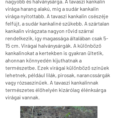
nagyobb és halványsárga. A tavaszi kankalin
virága harang alakú, míg a sudár kankalin
virága nyitottabb. A tavaszi kankalin csészéje
felfújt, a sudár kankaliné szűkebb. A szártalan
kankalin virágzata nagyon rövid szárral
rendelkezik, így magassága általában csak 5-
15 cm. Virágai halványsárgák. A különböző
kankalinokat a kertekben is gyakran ültetik,
ahonnan könnyedén kijuthatnak a
természetbe. Ezek virágai különböző színűek
lehetnek, például lilák, pirosak, narancssárgák
vagy rózsaszínűek. A tavaszi kankalinnak
természetes élőhelyén kizárólag élénksárga
virágai vannak.